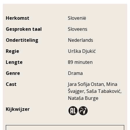
Herkomst
Slovenië
Gesproken taal
Sloveens
Ondertiteling
Nederlands
Regie
Urška Djukić
Lengte
89 minuten
Genre
Drama
Cast
Jara Sofija Ostan, Mina
Švajger, Saša Tabaković,
Nataša Burge
Kijkwijzer