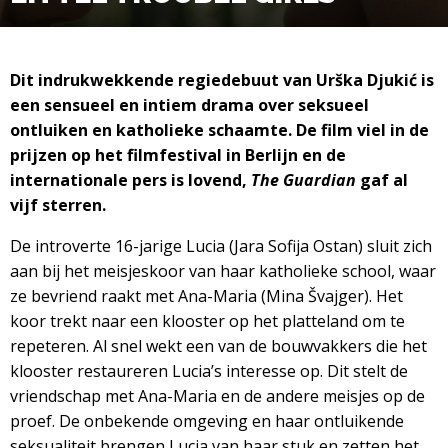
Dit indrukwekkende regiedebuut van Urška Djukić is
een sensueel en intiem drama over seksueel
ontluiken en katholieke schaamte. De film viel in de
prijzen op het filmfestival in Berlijn en de
internationale pers is lovend,
The Guardian
gaf al
vijf sterren.
De introverte 16-jarige Lucia (Jara Sofija Ostan) sluit zich
aan bij het meisjeskoor van haar katholieke school, waar
ze bevriend raakt met Ana-Maria (Mina Švajger). Het
koor trekt naar een klooster op het platteland om te
repeteren. Al snel wekt een van de bouwvakkers die het
klooster restaureren Lucia’s interesse op. Dit stelt de
vriendschap met Ana-Maria en de andere meisjes op de
proef. De onbekende omgeving en haar ontluikende
seksualiteit brengen Lucia van haar stuk en zetten het